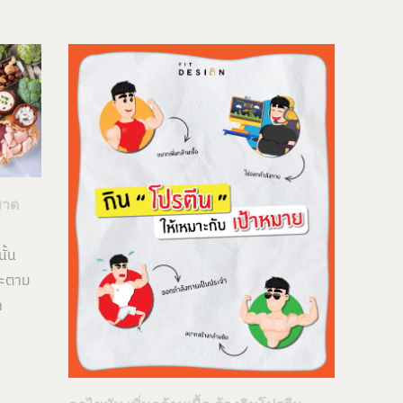
ขาด
ั้น
่จะตาม
า