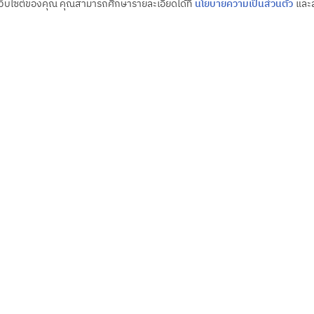
้เว็บไซต์ของคุณ คุณสามารถศึกษารายละเอียดได้ที่
นโยบายความเป็นส่วนตัว
และส
PUT US IN, CO
ไม่ว่าคุณจะมีเป้าหมายใหญ่ขนาดไ
จุดหมายที่คุณต้องการ
ติดต่อเรา