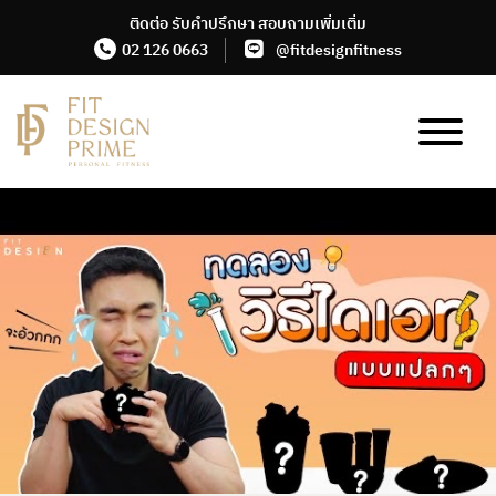
Skip
ติดต่อ รับคำปรึกษา สอบถามเพิ่มเติ่ม
to
02 126 0663
@fitdesignfitness
the
content