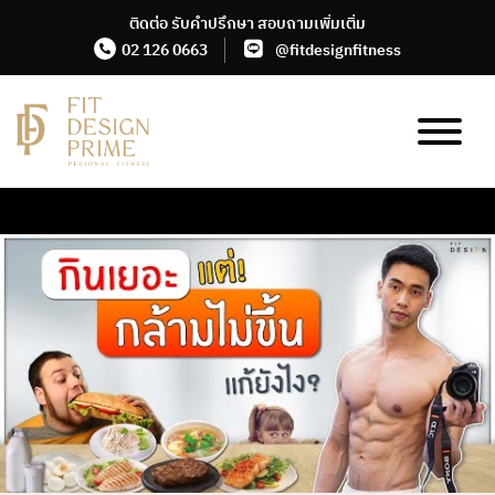
Skip
ติดต่อ รับคำปรึกษา สอบถามเพิ่มเติ่ม
to
02 126 0663
@fitdesignfitness
the
content